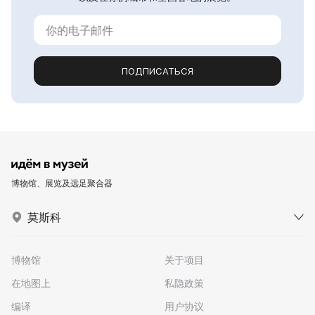
ПОДПИСАТЬСЯ
博物馆、展览及远足聚合器
莫斯科
博物馆
关于项目
在地图上
私隐政策
编译
用户协议