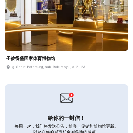
圣彼得堡国家体育博物馆
g. Sankt-Peterburg, nab. Reki Moyki, d. 21-23
给你的一封信！
每周一次，我们将发送公告，博客，促销和博物馆更新。
以及在你的城市和全国各地的展览。