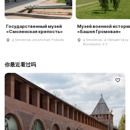
Государственный музей
Музей военной истори
«Смоленская крепость»
«Башня Громовая»
g Smolensk, ploshchadʹ Pobedy
g Smolensk, ul Oktyabrʹskoy
Revolyutsii, d 3
你最近看过吗