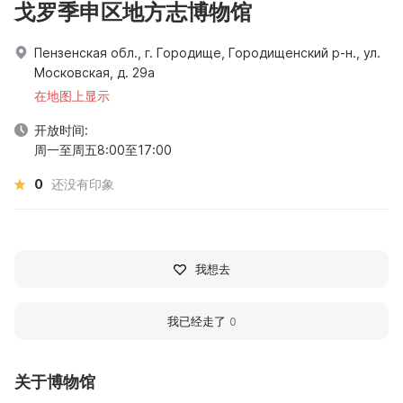
戈罗季申区地方志博物馆
Пензенская обл., г. Городище, Городищенский р-н., ул.
Московская, д. 29а
在地图上显示
开放时间:
周一至周五8:00至17:00
0
还没有印象
我想去
我已经走了
0
关于博物馆