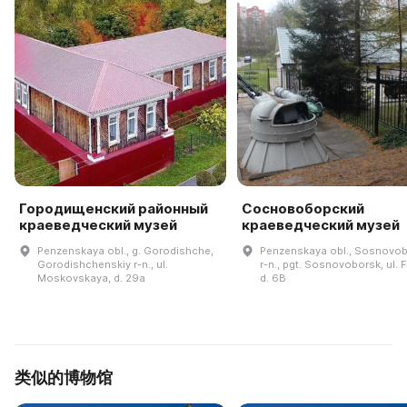
Городищенский районный
Сосновоборский
краеведческий музей
краеведческий музей
Penzenskaya obl., g. Gorodishche,
Penzenskaya obl., Sosnovob
Gorodishchenskiy r-n., ul.
r-n., pgt. Sosnovoborsk, ul. 
Moskovskaya, d. 29a
d. 6B
类似的博物馆