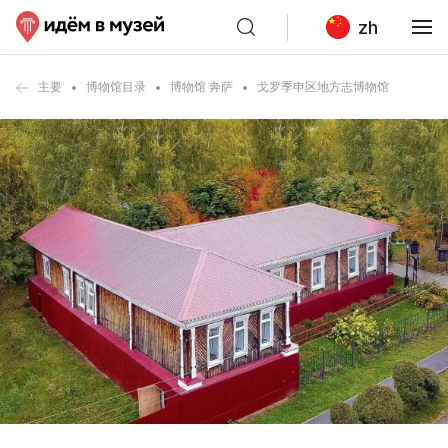
zh
主要
博物馆目录
博物馆 奔萨
戈罗季申区地方志博物馆