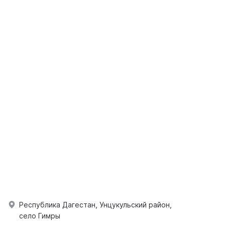
Республика Дагестан, Унцукульский район,
село Гимры