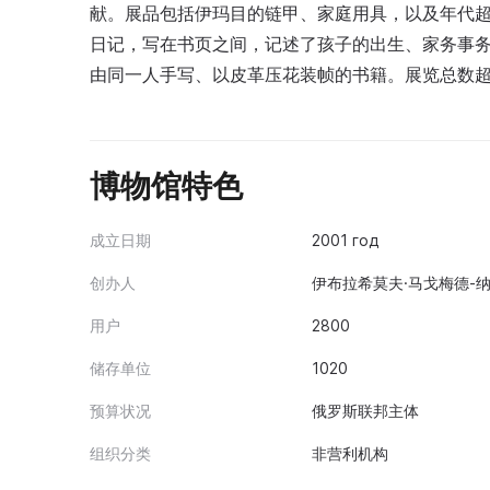
献。展品包括伊玛目的链甲、家庭用具，以及年代超
日记，写在书页之间，记述了孩子的出生、家务事
由同一人手写、以皮革压花装帧的书籍。展览总数超过
博物馆特色
成立日期
2001 год
创办人
伊布拉希莫夫·马戈梅德-纳
用户
2800
储存单位
1020
预算状况
俄罗斯联邦主体
组织分类
非营利机构