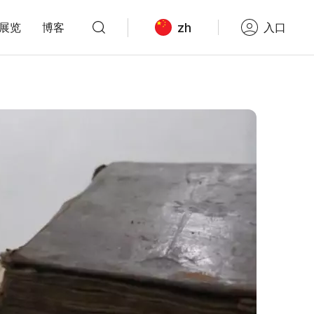
zh
展览
博客
入口