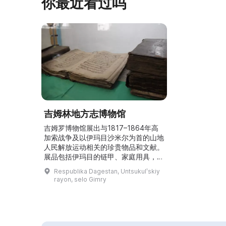
你最近看过吗
吉姆林地方志博物馆
吉姆罗博物馆展出与1817–1864年高
加索战争及以伊玛目沙米尔为首的山地
人民解放运动相关的珍贵物品和文献。
展品包括伊玛目的链甲、家庭用具，以
及年代超过200年的手写古兰经。其中
Respublika Dagestan, Untsukulʹskiy
最珍贵的是一些特殊的私人日记，写在
rayon, selo Gimry
书页之间，记述了孩子的出生、家务事
务和自然灾害。此外，馆内还有伊玛目
沙米尔的来信和整本由同一人手写、以
皮革压花装帧的书籍。展览总数超过
1000件。博物馆于2001年开放。...