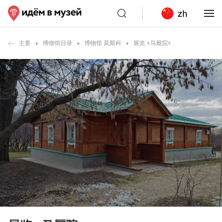
zh
主要
博物馆目录
博物馆 莫斯科
展览 «马厩院»