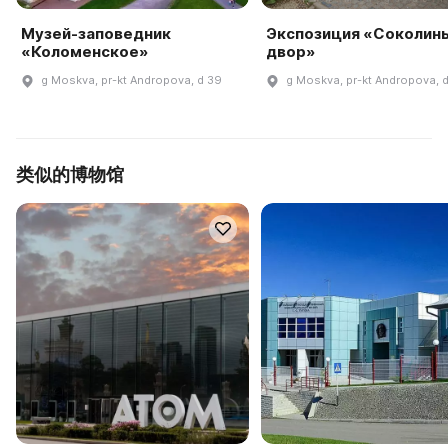
Музей-заповедник
Экспозиция «Соколин
«Коломенское»
двор»
g Moskva, pr-kt Andropova, d 39
g Moskva, pr-kt Andropova, 
类似的博物馆