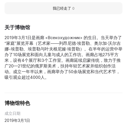
我已经走了
0
关于博物馆
2019年3月1日是画廊 «Всекохудожник» 的生日。当天举办了
“家庭”展览开幕（艺术家——列昂尼德·埃普勒、奥尔加·沃尔吉
娜-埃普勒、埃普勒与叶夫根尼娅·埃普勒）。在半年的运营中举
办了10场展览和面向儿童与成人的工作坊。画廊占地275平方
米，设有4个展厅和3个工作室。画廊延续启蒙传统，致力于推
广20—21世纪的俄罗斯美术，扶持年轻艺术家并组织创作活
动。成立一年半以来，画廊举办了50余场展览和当代艺术节，
吸引观众超过4000人。
博物馆特色
成立日期
2019年3月1日