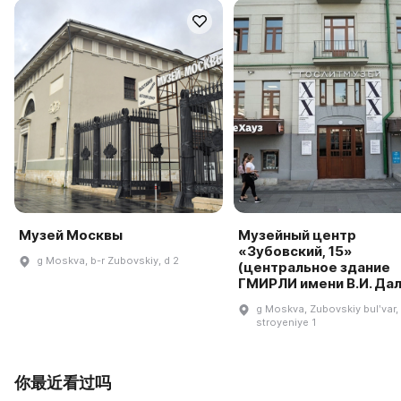
Музей Москвы
Музейный центр
«Зубовский, 15»
g Moskva, b-r Zubovskiy, d 2
(центральное здание
ГМИРЛИ имени В.И. Дал
g Moskva, Zubovskiy bulʹvar, 
stroyeniye 1
你最近看过吗