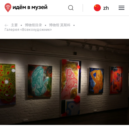
zh
主要
博物馆目录
博物馆 莫斯科
Галерея «Всекохудожник»