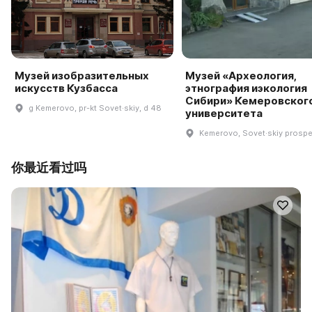
Музей изобразительных
Музей «Археология,
искусств Кузбасса
этнография иэкология
Сибири» Кемеровског
g Kemerovo, pr-kt Sovet·skiy, d 48
университета
Kemerovo, Sovet·skiy prospe
你最近看过吗