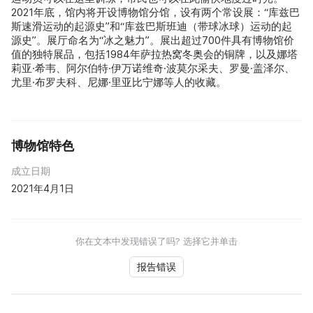
2021年底，馆内将开设博物馆分馆，设有两个常设展：“库兹巴
斯速滑运动的起源史”和“库兹巴斯班迪（带球冰球）运动的起
源史”。展厅命名为“冰之魅力”。展出超过700件具有博物馆价
值的独特展品，包括1984年萨拉热窝冬奥会的铜牌，以及娜塔
莉亚·希韦、阿尔伯特·伊万诺维奇·波莫尔采夫、罗曼·盖泽尔、
尤里·布罗夫科、尼娜·里亚比宁娜等人的收藏。
博物馆特色
成立日期
2021年4月1日
你在文本中发现错误了吗? 选择它并单击
报告错误