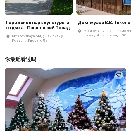
Городской парк культуры и
Дом-музей В.В. Тихоно
отдыха г.Павловский Посад
Moskovskaya obl, g Pavlovsk
Posad, ul Tikhonova, d 66
Moskovskaya obl, g Pavlovskiy
Posad, ul Kirova, d 85
你最近看过吗