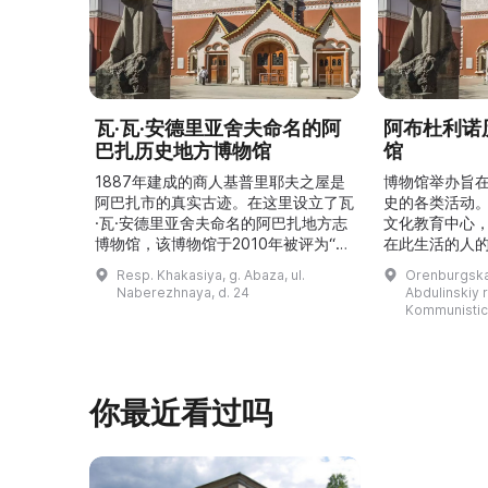
瓦·瓦·安德里亚舍夫命名的阿
阿布杜利诺
巴扎历史地方博物馆
馆
1887年建成的商人基普里耶夫之屋是
博物馆举办旨
阿巴扎市的真实古迹。在这里设立了瓦
史的各类活动
·瓦·安德里亚舍夫命名的阿巴扎地方志
文化教育中心
博物馆，该博物馆于2010年被评为“哈
在此生活的人
卡斯共和国最佳市级博物馆”。博物馆
与地方志博物馆
Resp. Khakasiya, g. Abaza, ul.
Orenburgskay
的陈列以城市及哈卡斯地区自公元前4
人士的倡议下
Naberezhnaya, d. 24
Abdulinskiy r-
–3世纪的历史为主题，展出有箭头、刀
274号商人沃
Kommunistic
具、青铜与银质胸针、石磨等。庄园被
内。现址为共产
坚固的砖墙环绕，院内有宽敞的谷仓和
展览包括“农民
马厩。基普里耶夫之屋是了解阿巴扎历
商人”、“战斗
史并度过难忘时光的绝佳场所。 ...
20世纪”。博
你最近看过吗