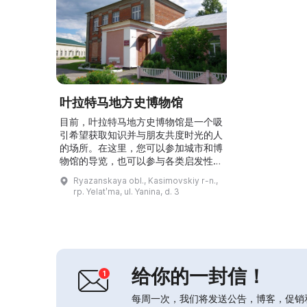
叶拉特马地方史博物馆
目前，叶拉特马地方史博物馆是一个吸
引希望获取知识并与朋友共度时光的人
的场所。在这里，您可以参加城市和博
物馆的导览，也可以参与各类启发性的
互动项目，例如了解博物馆职业、沉浸
Ryazanskaya obl., Kasimovskiy r-n.,
式体验农民生活、叶拉特马式茶会等。
rp. Yelatʹma, ul. Yanina, d. 3
假期期间举办装饰与应用艺术和摄影工
作坊、书友聚会和城市漫步。博物馆与
志愿者合作，开发切合实际的项目和活
动。例如，#ВыходнойВМузее_ЕКМ
项目为儿童、青少年及其父母提供了在
桌游、交流...
给你的一封信！
每周一次，我们将发送公告，博客，促销