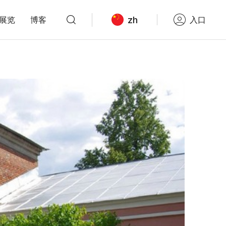
zh
展览
博客
入口