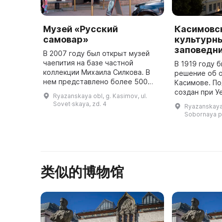
Музей «Русский
Касимовс
самовар»
культурн
заповедн
В 2007 году был открыт музей
чаепития на базе частной
В 1919 году 
коллекции Михаила Силкова. В
решение об о
нем представлено более 500
Касимове. По
экспонатов, дающих
создан при У
Ryazanskaya obl, g. Kasimov, ul.
представление о традициях
народного об
Sovet·skaya, zd. 4
Ryazanskaya 
чаепития в России за 400 лет.
году был пре
Sobornaya pl
Здесь можно уви ...
Касимовский
музей. ...
类似的博物馆