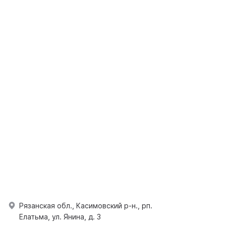
Рязанская обл., Касимовский р-н., рп.
Елатьма, ул. Янина, д. 3