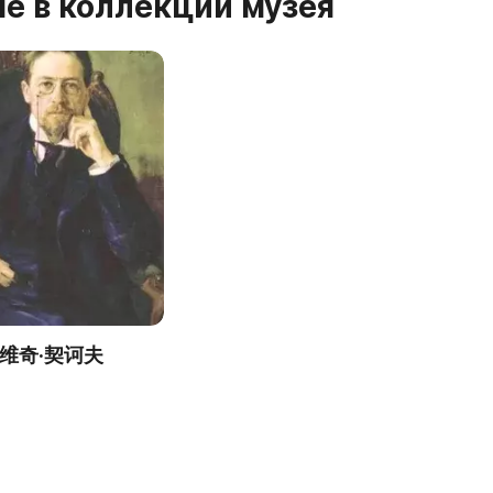
е в коллекции музея
维奇·契诃夫