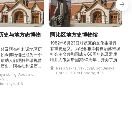
历史与地方志博物
阿比区地方史博物馆
1982年6月23日对该区的文化生活具
有重要意义。为纪念雅库特自治苏维埃
在普及阿布杜利诺地区历
社会主义共和国成立60周年以及雅库
。如今博物馆已成为一个
特并入俄罗斯国家50周年，开办了历
，帮助人们理解并珍视曾
商
史与地方志博物馆，该馆是以叶梅连·
的历史。阿布杜利诺历史
Resp Sakha /Yakutiya/, pgt Belaya
雅罗斯拉夫斯基命名的雅库特国立联合
于1966年在当地知名
Gora, ul 30 let Pobedy, d 15
a obl., g. Abdulino,
“北方民族历史与文化”博物馆的分馆。
创建。最初位于共产党街
n., ul.
这对该区来说是件大事。 ...
罗比约夫住宅附属建筑
窗
heskaya, d. 61
党街61号。馆内常设
械
小屋”、“阿布杜利诺的
г
荣耀厅”和“阿布杜利诺：
物馆定期举办旨在推广阿
布杜利诺地区历史 ...