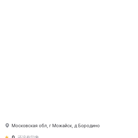
Московская обл, г Можайск, д Бородино
0
还没有印象