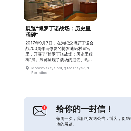
展览“博罗丁诺战场：历史里
程碑”
2017年9月7日，在为纪念博罗丁诺会
战200周年而修复的博罗迪诺村皇宫
里，开幕了“博罗丁诺战场：历史里程
碑”展。展览呈现了战场的过去、现在
与未来。在这里可以看到最古老的考古
Moskovskaya obl, g Mozhaysk, d
发现、“巨人之战”的纪念物、四座博物
Borodino
馆、1912年的纪念活动、珍贵的照片
与展品、军服收藏、皇帝肖像、纪念物
件、影像资料及多媒体演示。此外，在
达维多夫庄园遗址上方的展馆中，展示
了七位博罗丁诺会战参与者的绘画与雕
塑肖像。有关展览的...
给你的一封信！
每周一次，我们将发送公告，博客，促销
地的展览。