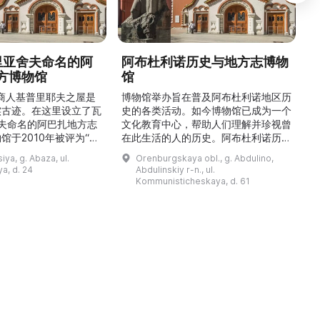
德里亚舍夫命名的阿
阿布杜利诺历史与地方志博物
方博物馆
馆
1
的商人基普里耶夫之屋是
博物馆举办旨在普及阿布杜利诺地区历
实古迹。在这里设立了瓦
史的各类活动。如今博物馆已成为一个
舍夫命名的阿巴扎地方志
文化教育中心，帮助人们理解并珍视曾
馆于2010年被评为“哈
在此生活的人的历史。阿布杜利诺历史
市级博物馆”。博物馆
与地方志博物馆于1966年在当地知名
ya, g. Abaza, ul.
Orenburgskaya obl., g. Abdulino,
及哈卡斯地区自公元前4
人士的倡议下创建。最初位于共产党街
a, d. 24
Abdulinskiy r-n., ul.
为主题，展出有箭头、刀
274号商人沃罗比约夫住宅附属建筑
Kommunisticheskaya, d. 61
质胸针、石磨等。庄园被
内。现址为共产党街61号。馆内常设
绕，院内有宽敞的谷仓和
展览包括“农民小屋”、“阿布杜利诺的
耶夫之屋是了解阿巴扎历
商人”、“战斗荣耀厅”和“阿布杜利诺：
史并度过难忘时光的绝佳场所。 ...
20世纪”。博物馆定期举办旨在推广阿
布杜利诺地区历史 ...