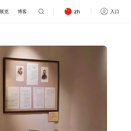
zh
展览
博客
入口