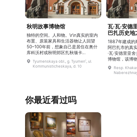
秋明故事博物馆
瓦·瓦·安
巴扎历史地
独特的空间。人和物。\r\n真实的室内
布置、原装家具和生活器物让人回望
1887年建成
50–100年前，想象自己是居住在奥什
阿巴扎市的真
库科沃村或秋明郊区扎秋缅卡
·瓦·安德里亚
（Затюменка）的一座小木屋的居
博物馆，该博物
Tyumenskaya obl., g. Tyumenʹ, ul.
民。\r\n\r\n博物馆的展览再现了我曾
卡斯共和国最佳
Kommunisticheskaya, d. 10
Resp. Khakasi
祖母安娜·科尔尼洛夫娜·奥什库科娃
的陈列以城市
Naberezhnay
（Анна Корниловна Ошкукова）一
–3世纪的历史
家的日常生活场景——她是一位“世代
具、青铜与银
为农”的农妇，其祖先在16世纪末是最
坚固的砖墙环
早从北德维纳（Северна ...
马厩。基普里
你最近看过吗