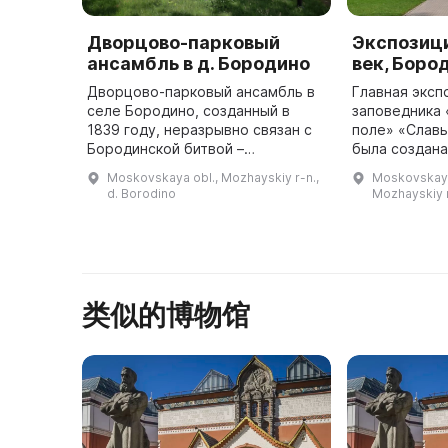
Дворцово-парковый
Экспозици
ансамбль в д. Бородино
век, Боро
Дворцово-парковый ансамбль в
Главная эксп
селе Бородино, созданный в
заповедника
1839 году, неразрывно связан с
поле» «Славь
Бородинской битвой –
была создана
генеральным сражением
Бородинског
Moskovskaya obl., Mozhayskiy r-n.,
Moskovskaya
Отечественной войны 1812 года
располагаетс
d. Borodino
Mozhayskiy 
и созданием мемориала на
здании, пост
Бородинском пол ...
по пр ...
类似的博物馆