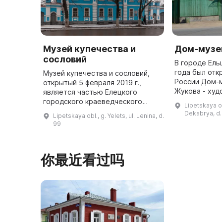
Музей купечества и
Дом-музей
сословий
В городе Ель
года был отк
Музей купечества и сословий,
России Дом-
открытый 5 февраля 2019 г.,
Жукова - худ
является частью Елецкого
автора жанр
городского краеведческого
Lipetskaya ob
рисунков, по
музея. Он расположен в
Dekabrya, d.
Lipetskaya obl., g. Yelets, ul. Lenina, d.
трехэтажном доме XIX века,
99
принадлежавшем купцу А. Н.
Заусайлову. Ком ...
你最近看过吗