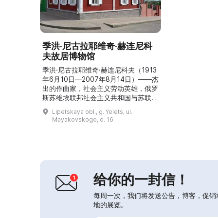
季洪·尼古拉耶维奇·赫连尼科
夫故居博物馆
季洪·尼古拉耶维奇·赫连尼科夫（1913
年6月10日—2007年8月14日）——杰
出的作曲家，社会主义劳动英雄，俄罗
斯苏维埃联邦社会主义共和国与苏联人
民艺术家，教育家，重要的音乐与社会
Lipetskaya obl., g. Yelets, ul.
活动家，叶列茨市名誉市民，利佩茨克
Mayakovskogo, d. 16
州名誉市民。2000年9月10日，国内
唯一的季洪·赫连尼科夫故居博物馆举
行了隆重的开幕式。编制展览时作曲家
本人给予了很大帮助。现今，除少数例
外，故居保留了其历史格局。博物馆展
品陈列了...
给你的一封信！
每周一次，我们将发送公告，博客，促销
地的展览。