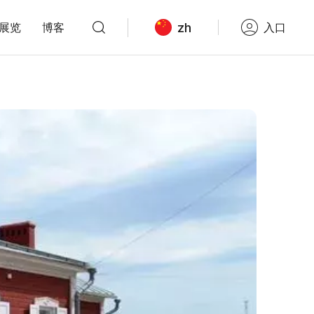
zh
展览
博客
入口