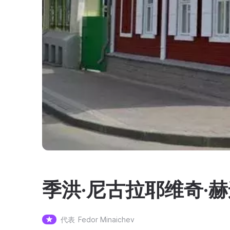
季洪·尼古拉耶维奇·
代表
Fedor Minaichev