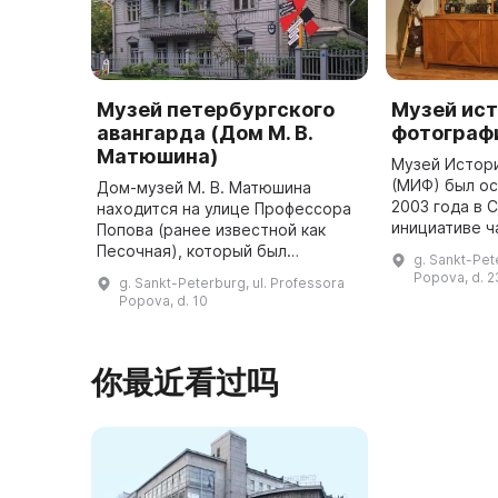
Музей петербургского
Музей ис
авангарда (Дом М. В.
фотограф
Матюшина)
Музей Истор
(МИФ) был ос
Дом-музей М. В. Матюшина
2003 года в 
находится на улице Профессора
инициативе ч
Попова (ранее известной как
общественны
Песочная), который был
g. Sankt-Pet
Коллекция М
построен в 1840-1850-х годах на
Popova, d. 2
g. Sankt-Peterburg, ul. Professora
сформирована
месте сада. В 1912 году Михаил
Popova, d. 10
Васильевич Матюшин, зачинатель
...
你最近看过吗