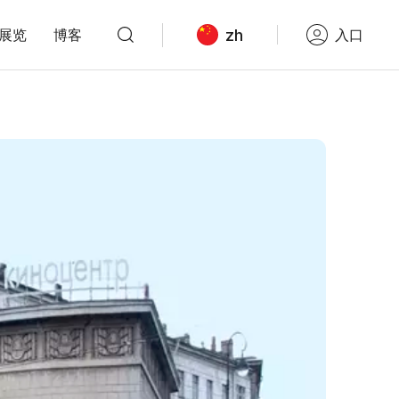
zh
展览
博客
入口