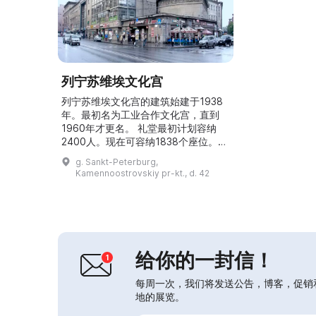
列宁苏维埃文化宫
列宁苏维埃文化宫的建筑始建于1938
年。最初名为工业合作文化宫，直到
1960年才更名。 礼堂最初计划容纳
2400人。现在可容纳1838个座位。
由于礼堂的良好技术设备，列宁苏维埃
g. Sankt-Peterburg,
文化宫可举办各种形式的活动：既有与
Kamennoostrovskiy pr-kt., d. 42
俄罗斯明星的流行音乐演出，也有外国
艺术家的演出；还包括戏剧、谈话类活
动，以及由知名合奏团和管弦乐团演出
的古典音乐会。 在列宁苏维埃文化宫
的场地内，还开设有面向儿童和成人
的...
给你的一封信！
每周一次，我们将发送公告，博客，促销
地的展览。