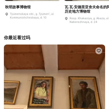
秋明故事博物馆
瓦·瓦·安德里亚舍夫命名的
历史地方博物馆
Tyumenskaya obl., g. Tyumenʹ, ul.
Kommunisticheskaya, d. 10
Resp. Khakasiya, g. Abaza, ul
Naberezhnaya, d. 24
你最近看过吗