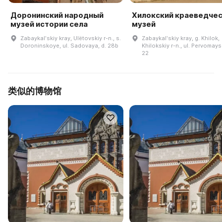
Доронинский народный
Хилокский краеведче
музей истории села
музей
Zabaykalʹskiy kray, Ulëtovskiy r-n., s.
Zabaykalʹskiy kray, g. Khilok,
Doroninskoye, ul. Sadovaya, d. 28b
Khilokskiy r-n., ul. Pervomays
22
类似的博物馆