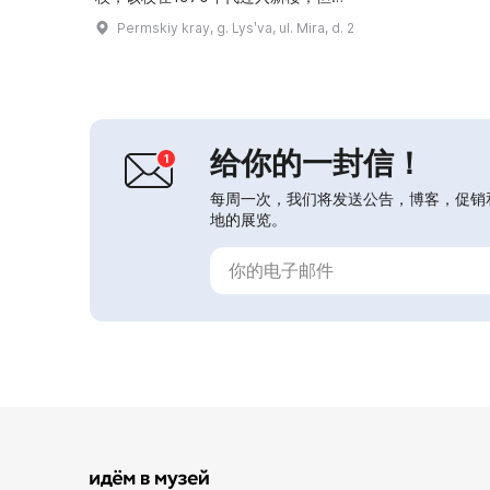
车间保留在本楼。2014年该建筑移交
Permskiy kray, g. Lysʹva, ul. Mira, d. 2
给博物馆，部分房间得到修缮并开放了
新的展览。 2014年——开放展览“利斯
瓦珐琅的秘密”，讲述该市最古老企业
的历史。展区设有珐琅工坊，举办在牌
匾和杯子上进行的热珐琅大师班；
2015年——展览“利斯瓦之翼”开幕；
给你的一封信！
...
每周一次，我们将发送公告，博客，促销
地的展览。