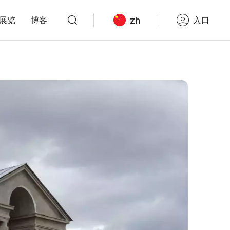
zh
展览
博客
入口