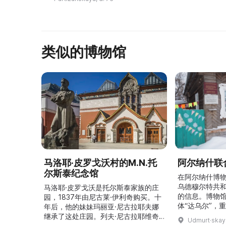
Семёновной Корякиной. Здесь ...
类似的博物馆
马洛耶·皮罗戈沃村的M.N.托
阿尔纳什联
尔斯泰纪念馆
在阿尔纳什博
乌德穆尔特共
马洛耶·皮罗戈沃是托尔斯泰家族的庄
的信息。博物
园，1837年由尼古莱·伊利奇购买。十
体“达乌尔”，
年后，他的妹妹玛丽亚·尼古拉耶夫娜
仪式。他们参
继承了这处庄园。列夫·尼古拉耶维奇
Udmurt·skaya
录片《南部乌
（列夫·托尔斯泰）在这里创作了许多