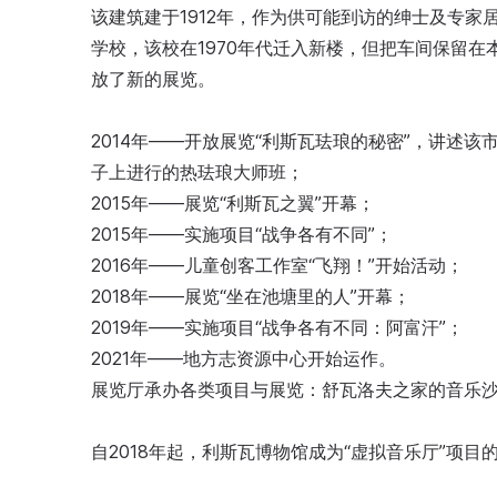
该建筑建于1912年，作为供可能到访的绅士及专家
学校，该校在1970年代迁入新楼，但把车间保留在
放了新的展览。
2014年——开放展览“利斯瓦珐琅的秘密”，讲述
子上进行的热珐琅大师班；
2015年——展览“利斯瓦之翼”开幕；
2015年——实施项目“战争各有不同”；
2016年——儿童创客工作室“飞翔！”开始活动；
2018年——展览“坐在池塘里的人”开幕；
2019年——实施项目“战争各有不同：阿富汗”；
2021年——地方志资源中心开始运作。
展览厅承办各类项目与展览：舒瓦洛夫之家的音乐
自2018年起，利斯瓦博物馆成为“虚拟音乐厅”项