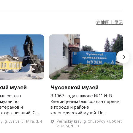
在地图上显示
кий музей
Чусовской музей
Д
г
был создан
В 1967 году в школе №11 И. В.
музей по
Звегинцевым был создан первый
З
етеранов и
в городе и районе
г
х организаций. С
краеведческий музей. По
п
 год он был
заданию пермских ученых музей
с
, g. Lysʹva, ul. Mira, d. 4
Permskiy kray, g. Chusovoy, ul. 50 let
узеем Лысьвенского
проводил археологические
н
VLKSM, d. 10
ского завода, а с
разведки и раскопки со
е