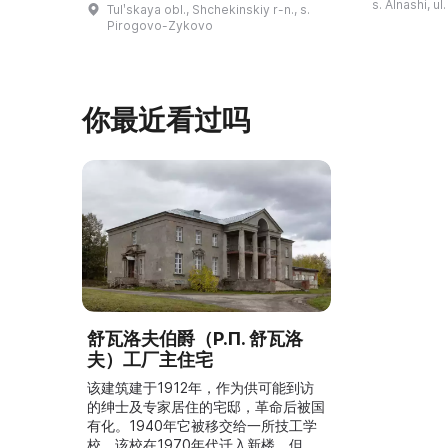
s. Alnashi, u
Tulʹskaya obl., Shchekinskiy r-n., s.
摄，并拥有若
著名作品。1999年，这座庄园成为雅
Pirogovo-Zykovo
仍有活跃的异
斯纳娅·波利亚纳博物馆庄园的一个分
泽巴耶沃村）
支。修复期间重建了历史室内陈设，并
座，内容包括
增设了新的纪念性展物。这里举办导
仪式、花纹织
览、节庆活动、比赛、节日、工作坊和
你最近看过吗
营地。2017年，阿夫多佳·斯米尔诺娃
的电影《一次任命的 ...
舒瓦洛夫伯爵（P.П. 舒瓦洛
夫）工厂主住宅
该建筑建于1912年，作为供可能到访
的绅士及专家居住的宅邸，革命后被国
有化。1940年它被移交给一所技工学
校，该校在1970年代迁入新楼，但把