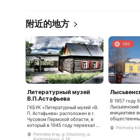
附近的地方
360
Литературный музей
Лысьвенс
В.П.Астафьева
В 1957 году 
Лысьвенский 
ГКБУК «Литературный музей «В.
инициативе в
П. Астафьева» расположен в г.
общественны
Чусовом Пермской области, в
1960 по 2008
который в 1945 году переехал В.
Permskiy kray
заводским м
П. Астафьев вместе со своей
Permskiy kray, g. Chusovoy, ul.
металлургиче
женой-чусовлянкой Марией
Partizanskaya, d. 76