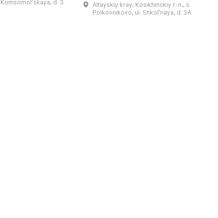
l. Komsomolʹskaya, d. 3
Altayskiy kray, Kosikhinskiy r-n., s.
干仪式剧本。该地区至今
这里可以看到G.S.·季托夫的个人物品
Polkovnikovo, ul. Shkolʹnaya, d. 3A
教祈祷场库阿拉（位于库
收藏、照片、带有宇航员签名的报纸、
。博物馆还举办各类讲
航天器和卫星模型、钱币与奖章收藏、
地方志、乌德穆尔特人的
宇航员食品，以及L-29教练机和“联盟
造及南部乌德穆尔特人的
V（季托夫版本）”返回舱等展品。展览
服饰。该地区还有休闲场所， ...
让人感受到国产航天的力量与荣耀，追
溯太空飞 ...