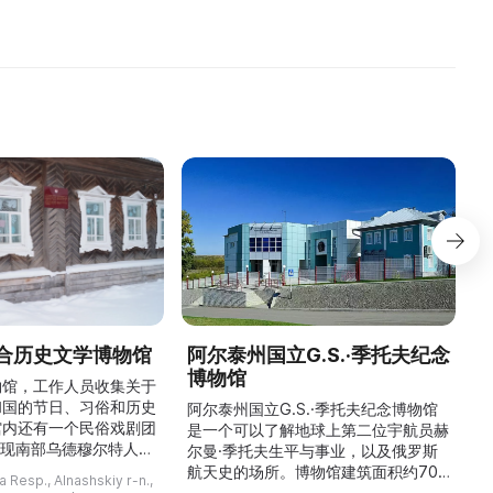
2008 года приобрел ст ...
школьниками. В фонда ...
к
...
合历史文学博物馆
阿尔泰州国立G.S.·季托夫纪念
博物馆
物馆，工作人员收集关于
和国的节日、习俗和历史
阿尔泰州国立G.S.·季托夫纪念博物馆
馆内还有一个民俗戏剧团
是一个可以了解地球上第二位宇航员赫
重现南部乌德穆尔特人的
尔曼·季托夫生平与事业，以及俄罗斯
与了乌德穆尔特电视台纪
航天史的场所。博物馆建筑面积约700
与自然。
 Resp., Alnashskiy r-n.,
德穆尔特人的婚礼》的拍
平方米，收藏有9000多件独特物品。