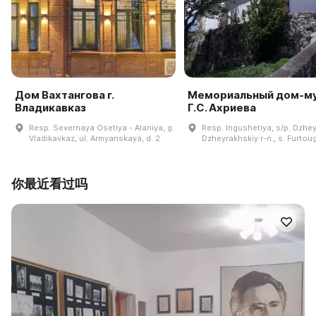
Дом Вахтангова г.
Мемориальный дом-м
Владикавказ
Г.С. Ахриева
Resp. Severnaya Osetiya - Alaniya, g.
Resp. Ingushetiya, s/p. Dzhe
Vladikavkaz, ul. Armyanskaya, d. 2
Dzheyrakhskiy r-n., s. Furtou
你最近看过吗