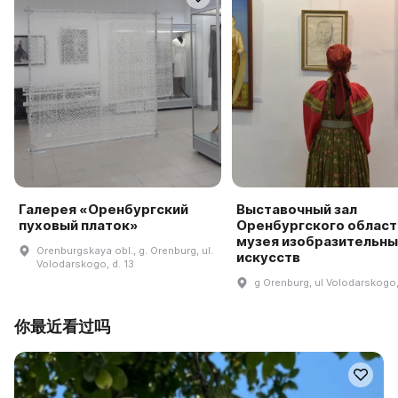
Галерея «Оренбургский
Выставочный зал
пуховый платок»
Оренбургского област
музея изобразительны
Orenburgskaya obl., g. Orenburg, ul.
искусств
Volodarskogo, d. 13
g Orenburg, ul Volodarskogo,
你最近看过吗