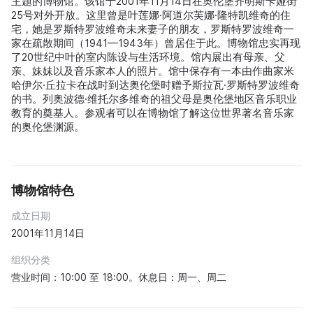
主题的博物馆。该馆于2001年11月14日在奥伦堡齐明斯卡娅街
25号对外开放。这里曾是叶莲娜·阿道尔芙娜·隆特凯维奇的住
宅，她是罗斯特罗波维奇未来妻子的朋友，罗斯特罗波维奇一
家在疏散期间（1941—1943年）曾居住于此。博物馆忠实再现
了20世纪中叶的室内陈设与生活环境。馆内展出有母亲、父
亲、妹妹以及音乐家本人的照片。馆中保存有一本由作曲家米
哈伊尔·丘拉卡在战时到达奥伦堡时赠予斯拉瓦·罗斯特罗波维奇
的书。列奥波德·维托尔多维奇的祖父母是奥伦堡地区音乐职业
教育的奠基人。参观者可以在博物馆了解这位世界著名音乐家
的奥伦堡渊源。
博物馆特色
成立日期
2001年11月14日
组织分类
营业时间：10:00 至 18:00。休息日：周一、周二