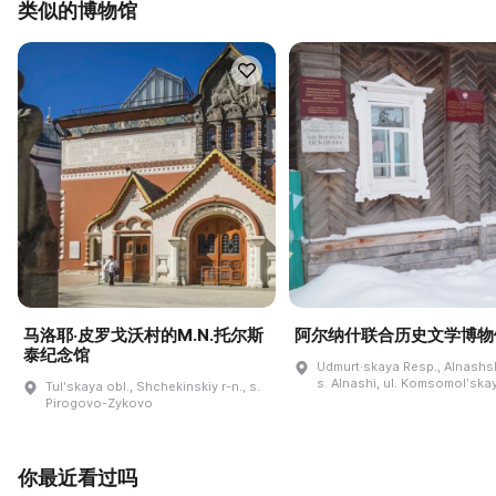
类似的博物馆
马洛耶·皮罗戈沃村的M.N.托尔斯
阿尔纳什联合历史文学博物
泰纪念馆
Udmurt·skaya Resp., Alnashski
s. Alnashi, ul. Komsomolʹskay
Tulʹskaya obl., Shchekinskiy r-n., s.
Pirogovo-Zykovo
你最近看过吗