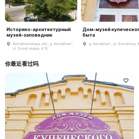
Историко-архитектурный
Дом-музей купеческо
музей-заповедник
быта
Astrakhanskaya obl., g. Astrakhanʹ,
g. Astrakhanʹ, ul. Sverdlova, 
ul. Sovet·skaya, d 15
你最近看过吗