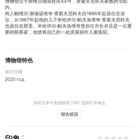
博物馆位于斯维尔德洛娃街44号，查索夫尼科夫家族的宅邸
内。
商人帕维尔·谢缅诺维奇·查索夫尼科夫自1886年起居住在该
址，从1887年起他的儿子米哈伊尔·帕夫洛维奇·查索夫尼科夫
也居住在那里。米哈伊尔·帕夫洛维奇曾担任市长并且是一位重
要的慈善家，他曾将自己的一处房屋捐作儿童医院。
博物馆特色
成立日期
2020 год
你在文本中发现错误了吗? 选择它并单击
报告错误
0
印象