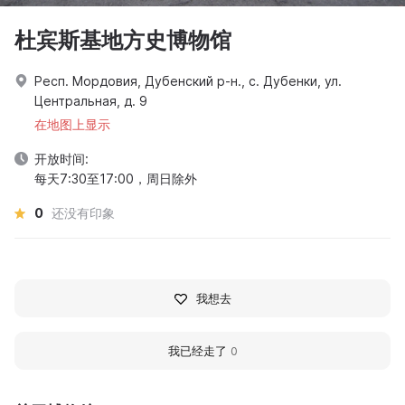
杜宾斯基地方史博物馆
Респ. Мордовия, Дубенский р-н., с. Дубенки, ул.
Центральная, д. 9
在地图上显示
开放时间:
每天7:30至17:00，周日除外
0
还没有印象
我想去
我已经走了
0