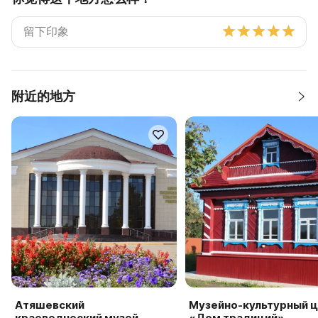
附近的地方
Атяшевский
Музейно-культурный 
краеведческий музей
«Дом традиций»