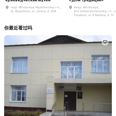
resp. Mordoviya, Atyashevskiy r-n.,
Resp. Mordoviya,
rp. Atyashevo, ul. Lenina, d. 30A
Bolʹshebereznikovskiy r-n., s
Parakino, ul. K.Marksa, d. 13
你最近看过吗