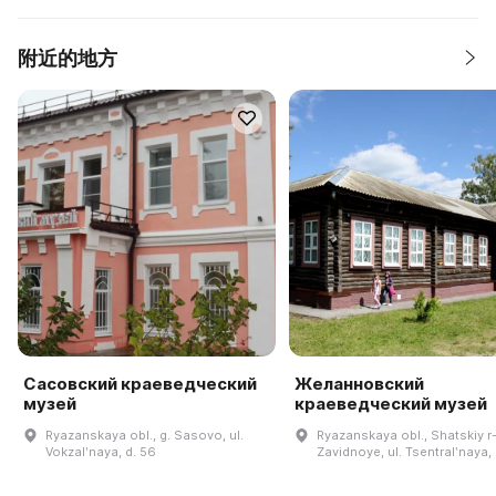
附近的地方
Сасовский краеведческий
Желанновский
музей
краеведческий музей
Ryazanskaya obl., g. Sasovo, ul.
Ryazanskaya obl., Shatskiy r-n
Vokzalʹnaya, d. 56
Zavidnoye, ul. Tsentralʹnaya,