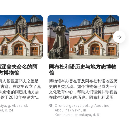
德里亚舍夫命名的阿
阿布杜利诺历史与地方志博物
方博物馆
馆
1
的商人基普里耶夫之屋是
博物馆举办旨在普及阿布杜利诺地区历
实古迹。在这里设立了瓦
史的各类活动。如今博物馆已成为一个
舍夫命名的阿巴扎地方志
文化教育中心，帮助人们理解并珍视曾
馆于2010年被评为“哈
在此生活的人的历史。阿布杜利诺历史
市级博物馆”。博物馆
与地方志博物馆于1966年在当地知名
ya, g. Abaza, ul.
Orenburgskaya obl., g. Abdulino,
及哈卡斯地区自公元前4
人士的倡议下创建。最初位于共产党街
a, d. 24
Abdulinskiy r-n., ul.
为主题，展出有箭头、刀
274号商人沃罗比约夫住宅附属建筑
Kommunisticheskaya, d. 61
质胸针、石磨等。庄园被
内。现址为共产党街61号。馆内常设
绕，院内有宽敞的谷仓和
展览包括“农民小屋”、“阿布杜利诺的