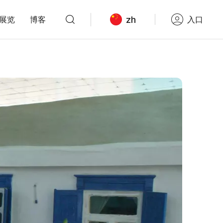
zh
展览
博客
入口