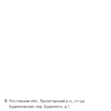
Ростовская обл., Пролетарский р-н., ст-ца.
Буденновская, пер. Буденного, д 1