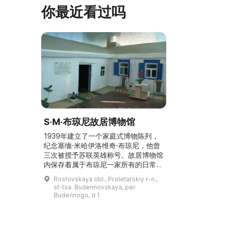
早从北德维纳（Северна ...
马厩。基普里
你最近看过吗
S·M·布琼尼故居博物馆
1939年建立了一个家庭式博物陈列，
纪念塞缅·米哈伊洛维奇·布琼尼，他曾
三次被授予苏联英雄称号。故居博物馆
内保存着属于布琼尼一家所有的日常生
活用品，并设有关于第一骑兵军成立历
Rostovskaya obl., Proletarskiy r-n.,
史的展览。塞缅·米哈伊洛维奇·布琼尼
st-tsa. Budennovskaya, per.
在1939—1941年间担任苏联国防人民
Budennogo, d 1
委员部副部长，并在伟大卫国战争
（1941—1942年）中担任西南方向和
北高加索方向部队的司令。为纪念这位