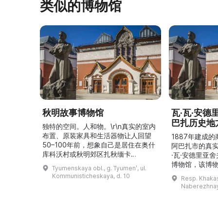
类似的博物馆
秋明故事博物馆
瓦·瓦·安
巴扎历史地
独特的空间。人和物。\r\n真实的室内
布置、原装家具和生活器物让人回望
1887年建成
50–100年前，想象自己是居住在奥什
阿巴扎市的真
库科沃村或秋明郊区扎秋缅卡
·瓦·安德里亚
（Затюменка）的一座小木屋的居
博物馆，该博物
Tyumenskaya obl., g. Tyumenʹ, ul.
民。\r\n\r\n博物馆的展览再现了我曾
卡斯共和国最佳
Kommunisticheskaya, d. 10
Resp. Khakasi
祖母安娜·科尔尼洛夫娜·奥什库科娃
的陈列以城市
Naberezhnay
（Анна Корниловна Ошкукова）一
–3世纪的历史
家的日常生活场景——她是一位“世代
具、青铜与银
为农”的农妇，其祖先在16世纪末是最
坚固的砖墙环