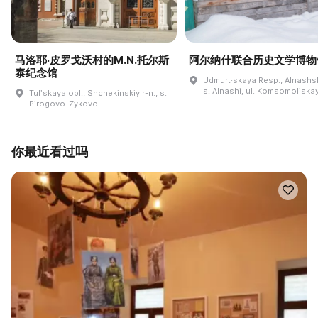
马洛耶·皮罗戈沃村的M.N.托尔斯
阿尔纳什联合历史文学博物
泰纪念馆
Udmurt·skaya Resp., Alnashski
s. Alnashi, ul. Komsomolʹskay
Tulʹskaya obl., Shchekinskiy r-n., s.
Pirogovo-Zykovo
你最近看过吗