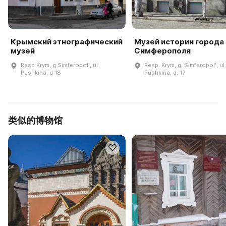
Крымский этнографический
Музей истории города
музей
Симферополя
Resp Krym, g Simferopolʹ, ul
Resp. Krym, g. Simferopolʹ, ul.
Pushkina, d 18
Pushkina, d. 17
类似的博物馆