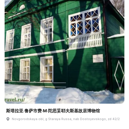
斯塔拉亚·鲁萨市费·M·陀思妥耶夫斯基故居博物馆
Novgorodskaya obl, g Staraya Russa, nab Dostoyevskogo, zd 42/2