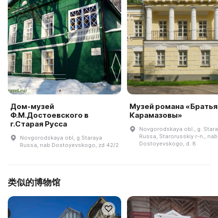
Дом-музей
Музей романа «Братья
Ф.М.Достоевского в
Карамазовы»
г.Старая Русса
Novgorodskaya obl., g. Star
Russa, Starorusskiy r-n., nab
Novgorodskaya obl, g Staraya
Dostoyevskogo, d. 8
Russa, nab Dostoyevskogo, zd 42/2
类似的博物馆