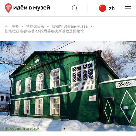
zh
主要
博物馆目录
博物馆 Staraa-Russa
斯塔拉亚·鲁萨市费·M·陀思妥耶夫斯基故居博物馆