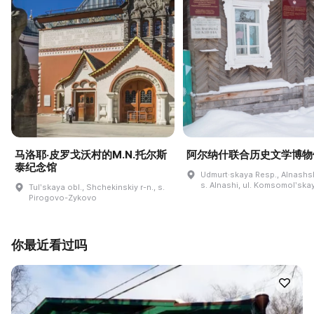
马洛耶·皮罗戈沃村的M.N.托尔斯
阿尔纳什联合历史文学博物
泰纪念馆
Udmurt·skaya Resp., Alnashski
s. Alnashi, ul. Komsomolʹskay
Tulʹskaya obl., Shchekinskiy r-n., s.
Pirogovo-Zykovo
你最近看过吗