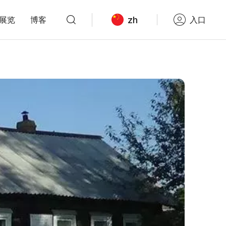
zh
展览
博客
入口