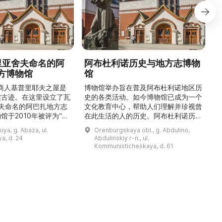
德里亚舍夫命名的阿
阿布杜利诺历史与地方志博物
方博物馆
馆
1
的商人基普里耶夫之屋是
博物馆举办旨在普及阿布杜利诺地区历
实古迹。在这里设立了瓦
史的各类活动。如今博物馆已成为一个
舍夫命名的阿巴扎地方志
文化教育中心，帮助人们理解并珍视曾
馆于2010年被评为“哈
在此生活的人的历史。阿布杜利诺历史
市级博物馆”。博物馆
与地方志博物馆于1966年在当地知名
ya, g. Abaza, ul.
Orenburgskaya obl., g. Abdulino,
及哈卡斯地区自公元前4
人士的倡议下创建。最初位于共产党街
a, d. 24
Abdulinskiy r-n., ul.
为主题，展出有箭头、刀
274号商人沃罗比约夫住宅附属建筑
Kommunisticheskaya, d. 61
质胸针、石磨等。庄园被
内。现址为共产党街61号。馆内常设
绕，院内有宽敞的谷仓和
展览包括“农民小屋”、“阿布杜利诺的
耶夫之屋是了解阿巴扎历
商人”、“战斗荣耀厅”和“阿布杜利诺：
史并度过难忘时光的绝佳场所。 ...
20世纪”。博物馆定期举办旨在推广阿
布杜利诺地区历史 ...