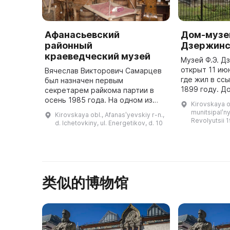
Афанасьевский
Дом-музей
районный
Дзержинс
краеведческий музей
Музей Ф.Э. Д
открыт 11 ию
Вячеслав Викторович Самарцев
где жил в сс
был назначен первым
1899 году. Д
секретарем райкома партии в
название Дом
осень 1985 года. На одном из
Kirovskaya o
Дзержинского
заседаний он предложил создать
munitsipalʹny
Kirovskaya obl., Afanasʹyevskiy r-n.,
краеведческий музей в
Revolyutsii 
d. Ichetovkiny, ul. Energetikov, d. 10
Афанасьевском районе, чтобы
сохранить его ...
类似的博物馆