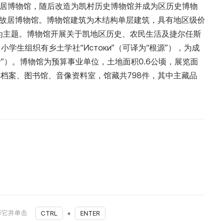
基故居博物馆，随后改造为凯村历史博物馆并成为区历史博物
斯基故居博物馆。博物馆建筑为木结构单层建筑，具有地区级价
俗为主题。博物馆开展关于凯地区历史、农民生活及捷尔任斯
生组织有乡土学社“Истоки”（可译为“根源”），为成
谈话者”）。博物馆为预算事业单位，土地面积0.6公顷，展览面
设有档案、图书馆、音像资料室，馆藏共798件，其中主藏品
择它并单击
CTRL
+
ENTER