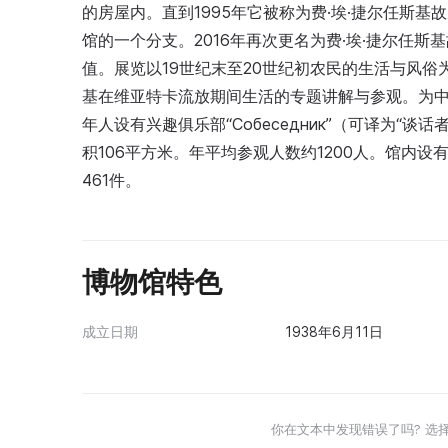
的房屋内。直到1995年它被称为费·埃·捷尔任斯
馆的一个分支。2016年再次更名为费·埃·捷尔任
值。展览以19世纪末至20世纪初农民的生活与风
基在维亚特卡流放期间生活的专题讲解与参观。为中小学
年人设有兴趣俱乐部“Собеседник”（可译为“
积106平方米。年平均参观人数约1200人。馆内
461件。
博物馆特色
成立日期
1938年6月11日
你在文本中发现错误了吗? 选