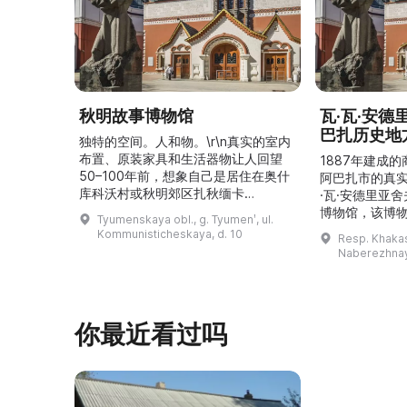
秋明故事博物馆
瓦·瓦·安
巴扎历史地
独特的空间。人和物。\r\n真实的室内
布置、原装家具和生活器物让人回望
1887年建成
50–100年前，想象自己是居住在奥什
阿巴扎市的真
库科沃村或秋明郊区扎秋缅卡
·瓦·安德里亚
（Затюменка）的一座小木屋的居
博物馆，该博物
Tyumenskaya obl., g. Tyumenʹ, ul.
民。\r\n\r\n博物馆的展览再现了我曾
卡斯共和国最佳
Kommunisticheskaya, d. 10
Resp. Khakasi
祖母安娜·科尔尼洛夫娜·奥什库科娃
的陈列以城市
Naberezhnay
（Анна Корниловна Ошкукова）一
–3世纪的历史
家的日常生活场景——她是一位“世代
具、青铜与银
为农”的农妇，其祖先在16世纪末是最
坚固的砖墙环
早从北德维纳（Северна ...
马厩。基普里
你最近看过吗