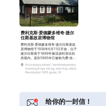
费利克斯·爱德蒙多维奇·捷尔
任斯基故居博物馆
费利克斯·爱德蒙多维奇·捷尔任斯基故
居博物馆于1938年6月11日开放，位于
捷尔任斯基于1899年被流放时居住的
房屋内。直到1995年它被称为费·埃·捷
尔任斯基故居博物馆，随后改造为凯村
Kirovskaya oblastʹ, Verkhnekamskiy
历史博物馆并成为区历史博物馆的一个
munitsipalʹnyy okrug, selo Kay, ulitsa
分支。2016年再次更名为费·埃·捷尔任
Revolyutsii 1905 goda, 16
斯基故居博物馆。博物馆建筑为木结构
单层建筑，具有地区级价值。展览以
19世纪末至20世纪初农民的生活与风
俗为主题。博物馆开展关于凯地区历
史、农...
给你的一封信！