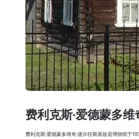
费利克斯·爱德蒙多维
费利克斯·爱德蒙多维奇·捷尔任斯基故居博物馆于19