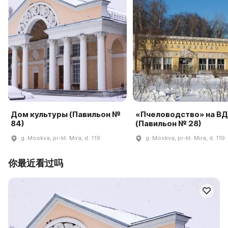
Дом культуры (Павильон №
«Пчеловодство» на В
84)
(Павильон № 28)
g. Moskva, pr-kt. Mira, d. 119
g. Moskva, pr-kt. Mira, d. 119
你最近看过吗