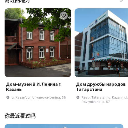
附近的地方
Дом-музей В.И. Ленина г.
Дом дружбы народов
Казань
Татарстана
g. Kazanʹ, ul. Ulʹyanova-Lenina, 58
Resp. Tatarstan, g. Kazanʹ, ul.
Pavlyukhina, d. 57
你最近看过吗