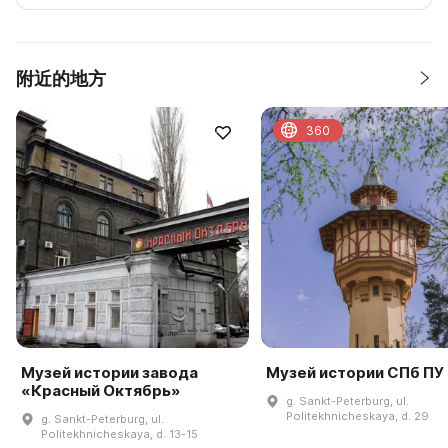
附近的地方
360
Музей истории завода
Музей истории СПб ПУ
«Красный Октябрь»
g. Sankt-Peterburg, ul.
Politekhnicheskaya, d. 29
g. Sankt-Peterburg, ul.
Politekhnicheskaya, d. 13-15