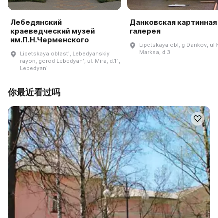
Лебедянский
Данковская картинная
краеведческий музей
галерея
им.П.Н.Черменского
Lipetskaya obl, g Dankov, ul 
Marksa, d 3
Lipetskaya oblastʹ, Lebedyanskiy
rayon, gorod Lebedyanʹ, ul. Mira, d.11,
Lebedyanʹ
你最近看过吗