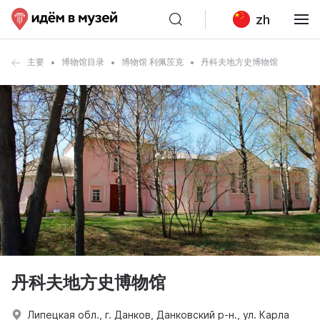
zh
主要
博物馆目录
博物馆 利佩茨克
丹科夫地方史博物馆
丹科夫地方史博物馆
Липецкая обл., г. Данков, Данковский р-н., ул. Карла