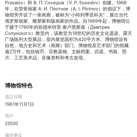
Prasalov）和 В. П. Соседов（V. P. Sosedov）创建。1968
年，在荣誉画家 А. И. Плотнов（A. I. Plotnov）的倡议下，博
物馆旁开设了一座画廊，被称为“小特列季亚科夫”，展出当代
俄罗斯画家、雕塑家和版画家的作品。自1969年起，博物馆位
于建于1760年的前德米特里·索卢恩斯基（Дмитрия
Солунского）教堂内，该教堂为18世纪的历史文化遗迹。露天
广场陈列大型展品，室内展览面积为420平方米。博物馆设有
自然、地方史和艺术（画廊）部门。博物馆及艺术部门的馆藏
逾2万件，包括钱币、宗教器物、文献档案、武器、书籍、照
片、工艺美术品、音像资料和考古发现。
博物馆特色
成立日期
1961年11月1日
用户
23500
储存单位