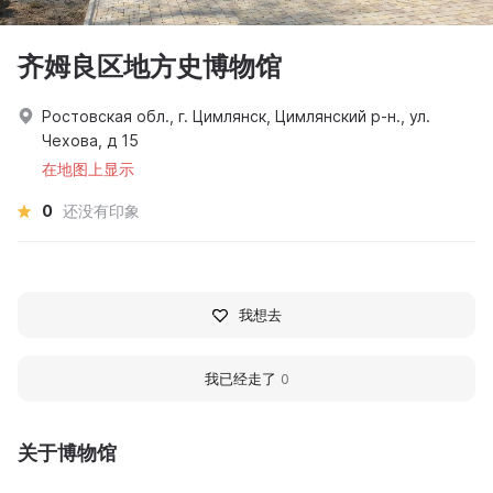
齐姆良区地方史博物馆
Ростовская обл., г. Цимлянск, Цимлянский р-н., ул.
Чехова, д 15
在地图上显示
0
还没有印象
我想去
我已经走了
0
关于博物馆