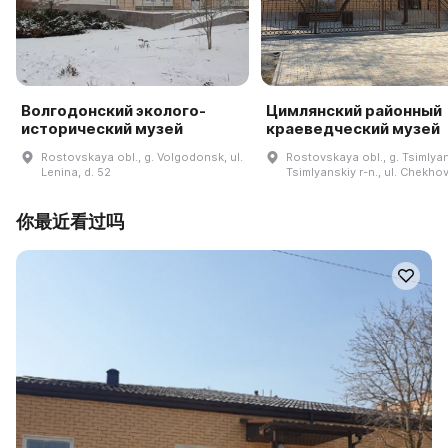
Волгодонский эколого-
Цимлянский районный
исторический музей
краеведческий музей
Rostovskaya obl., g. Volgodonsk, ul.
Rostovskaya obl., g. Tsimlya
Lenina, d. 52
Tsimlyanskiy r-n., ul. Chekhov
你最近看过吗