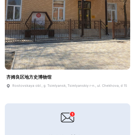
齐姆良区地方史博物馆
Rostovskaya obl., g. Tsimlyansk, Tsimlyanskiy r-n., ul. Chekhova, d 15