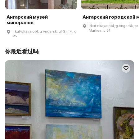
Ангарский музей
Ангарский городской 
минералов
Irkut·skaya obl, g Angarsk, pr
Marksa, d 31
Irkut·skaya obl, g Angarsk, ul Glinki, d
25
你最近看过吗