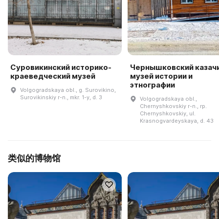
Суровикинский историко-
Чернышковский казач
краеведческий музей
музей истории и
этнографии
Volgogradskaya obl., g. Surovikino,
Surovikinskiy r-n., mkr. 1-y, d. 3
Volgogradskaya obl.,
Chernyshkovskiy r-n., rp.
Chernyshkovskiy, ul.
Krasnogvardeyskaya, d. 43
类似的博物馆