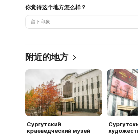
你觉得这个地方怎么样？
附近的地方
Сургутский
Сургутск
краеведческий музей
художест