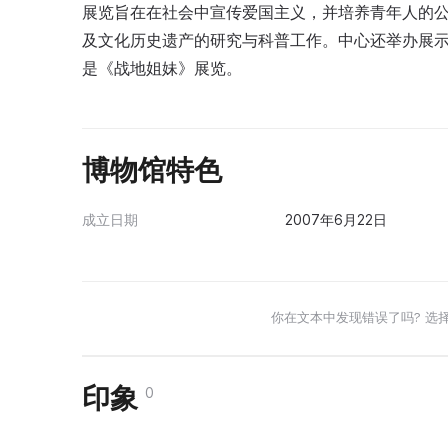
展览旨在在社会中宣传爱国主义，并培养青年人的
及文化历史遗产的研究与科普工作。中心还举办展
是《战地姐妹》展览。
博物馆特色
成立日期
2007年6月22日
你在文本中发现错误了吗? 选
印象
0