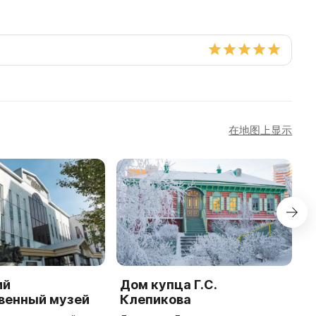
在地图上显示
ий
Дом купца Г.С.
Ц
венный музей
Клепикова
н