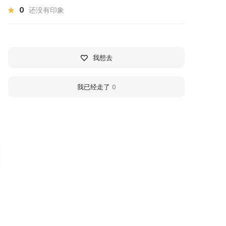
0
还没有印象
我想去
我已经走了
0
ентр патриотического
Surgut Center of Patr
аследия г. Сургут
Heritage