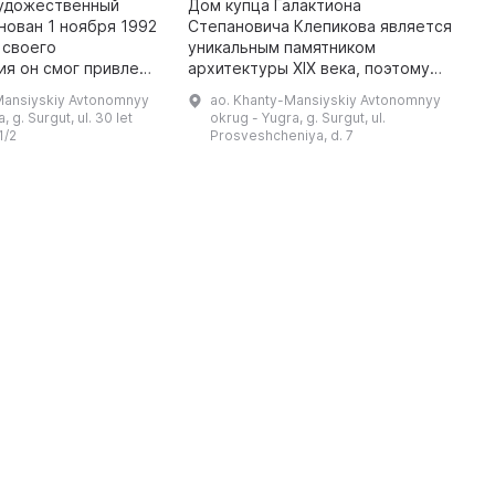
художественный
Дом купца Галактиона
2
нован 1 ноября 1992
Степановича Клепикова является
п
 своего
уникальным памятником
к
я он смог привлечь
архитектуры XIX века, поэтому
п
ебе не только в
он был включен в
Ц
Mansiyskiy Avtonomnyy
ao. Khanty-Mansiyskiy Avtonomnyy
е и России, но и за
государственный реестр
п
, g. Surgut, ul. 30 let
okrug - Yugra, g. Surgut, ul.
узее собраны колл
объектов культурного наследия
я
1/2
Prosveshcheniya, d. 7
России. Здание представляе ...