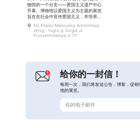
物馆的一个分支——爱国主义遗产中心
开幕。博物馆以爱国主义为主题的展览
旨在在社会中宣传爱国主义，并培养青
年人的公民意识、宽容和爱国精神。中
AO. Khanty-Mansiyskiy Avtonomnyy
心开展关于保护和重建爱国及文化历史
okrug - Yugra, g. Surgut, ul.
遗产的研究与科普工作。中心还举办展
Prosveshcheniya, d. 7/1
示来自俄罗斯各地档案馆珍贵文献的活
动。目前中心展出的是《战地姐妹》展
览。...
给你的一封信！
每周一次，我们将发送公告，博客，促销
地的展览。