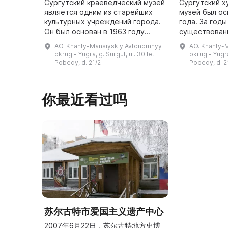
Сургутский краеведческий музей
Сургутский 
является одним из старейших
музей был ос
культурных учреждений города.
года. За годы
Он был основан в 1963 году
существовани
ветераном Великой
внимание к с
AO. Khanty-Mansiyskiy Avtonomnyy
AO. Khanty-
Отечественной войны и труда,
городе, округ
okrug - Yugra, g. Surgut, ul. 30 let
okrug - Yugra
почетным гражданином Сургута,
рубежом. В м
Pobedy, d. 21/2
Pobedy, d. 2
заслуже ...
...
你最近看过吗
苏尔古特市爱国主义遗产中心
2007年6月22日，苏尔古特地方史博