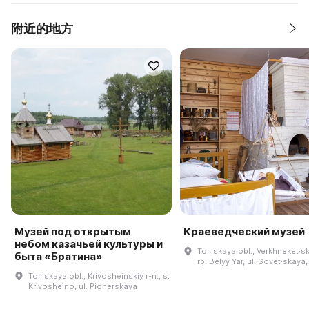
附近的地方
Музей под открытым
Краеведческий музей
небом казачьей культуры и
Tomskaya obl., Verkhneket·ski
быта «Братина»
rp. Belyy Yar, ul. Sovet·skaya,
Tomskaya obl., Krivosheinskiy r-n., s.
Krivosheino, ul. Pionerskaya