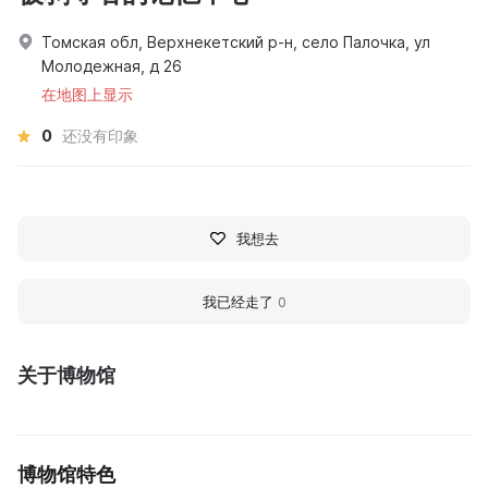
Томская обл, Верхнекетский р-н, село Палочка, ул
Молодежная, д 26
在地图上显示
0
还没有印象
我想去
我已经走了
0
关于博物馆
博物馆特色