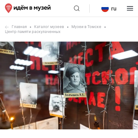
ru
Главная
Каталог музеев
Музеи в Томске
Центр памяти раскулаченных