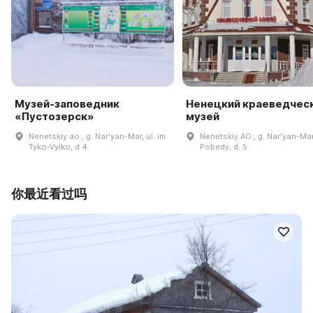
Музей-заповедник
Ненецкий краеведчес
«Пустозерск»
музей
Nenetskiy ao., g. Narʹyan-Mar, ul. im
Nenetskiy AO., g. Narʹyan-Mar,
Tyko-Vylko, d 4
Pobedy, d. 5
你最近看过吗