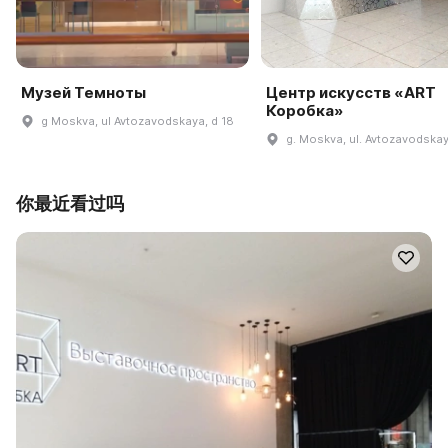
Музей Темноты
Центр искусств «ART
Коробка»
g Moskva, ul Avtozavodskaya, d 18
g. Moskva, ul. Avtozavodskay
你最近看过吗