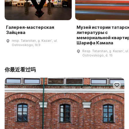
Галерея-мастерская
Музей истории татарс
Зайцева
литературы с
мемориальной кварти
resp. Tatarstan, g. Kazanʹ, ul.
Шарифа Камала
Ostrovskogo, 9/3
Resp. Tatarstan, g. Kazanʹ, ul.
Ostrovskogo, d. 15
你最近看过吗