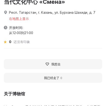
当代文化中心 «Смена»
Респ. Татарстан, г. Казань, ул. Бурхана Шахиди, д. 7
在地图上显示
开放时间:
从12:00到21:00
0
还没有印象
我想去
我已经走了
0
关于博物馆