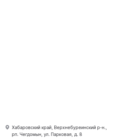
Хабаровский край, Верхнебуреинский р-н.,
рп. Чегдомын, ул. Парковая, д. 8