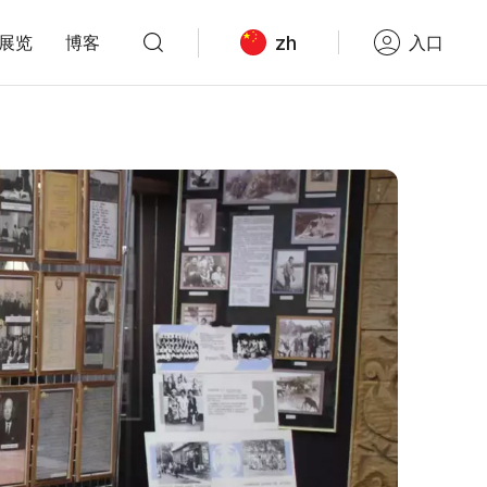
zh
展览
博客
入口