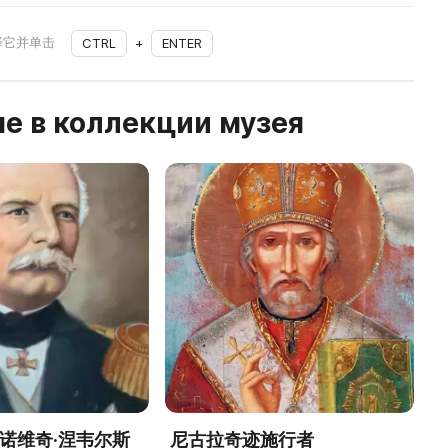
择它并单击
CTRL
+
ENTER
е в коллекции музея
万诺维奇·涅韦尔斯
尼古拉奇迹施行者