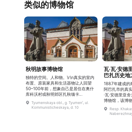
类似的博物馆
秋明故事博物馆
瓦·瓦·安
巴扎历史地
独特的空间。人和物。\r\n真实的室内
布置、原装家具和生活器物让人回望
1887年建成
50–100年前，想象自己是居住在奥什
阿巴扎市的真
库科沃村或秋明郊区扎秋缅卡
·瓦·安德里亚
（Затюменка）的一座小木屋的居
博物馆，该博物
Tyumenskaya obl., g. Tyumenʹ, ul.
民。\r\n\r\n博物馆的展览再现了我曾
卡斯共和国最佳
Kommunisticheskaya, d. 10
Resp. Khakasi
祖母安娜·科尔尼洛夫娜·奥什库科娃
的陈列以城市
Naberezhnay
（Анна Корниловна Ошкукова）一
–3世纪的历史
家的日常生活场景——她是一位“世代
具、青铜与银
为农”的农妇，其祖先在16世纪末是最
坚固的砖墙环