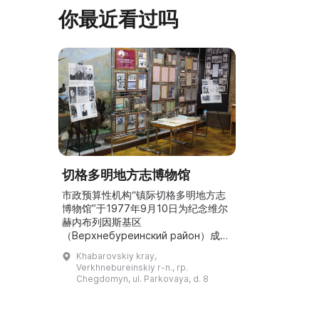
早从北德维纳（Северна ...
马厩。基普里
你最近看过吗
切格多明地方志博物馆
市政预算性机构“镇际切格多明地方志
博物馆”于1977年9月10日为纪念维尔
赫内布列因斯基区
（Верхнебуреинский район）成立
50周年而开馆。它是区政府文化部门
Khabarovskiy kray,
的一个下属结构单位。博物馆在四个展
Verkhnebureinskiy r-n., rp.
厅中设置展览：“黑色方块”、“地区的
Chegdomyn, ul. Parkovaya, d. 8
自然与土著居民”、“伟大卫国战争时期
的地区”、“地区历史”。截至2019年1
月1日，馆藏为主要藏品9,834件，科