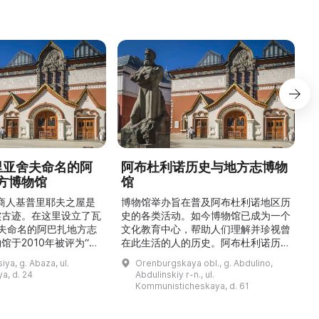
德里亚舍夫命名的阿
阿布杜利诺历史与地方志博物
方博物馆
馆
1
的商人基普里耶夫之屋是
博物馆举办旨在普及阿布杜利诺地区历
实古迹。在这里设立了瓦
史的各类活动。如今博物馆已成为一个
舍夫命名的阿巴扎地方志
文化教育中心，帮助人们理解并珍视曾
馆于2010年被评为“哈
在此生活的人的历史。阿布杜利诺历史
市级博物馆”。博物馆
与地方志博物馆于1966年在当地知名
ya, g. Abaza, ul.
Orenburgskaya obl., g. Abdulino,
及哈卡斯地区自公元前4
人士的倡议下创建。最初位于共产党街
a, d. 24
Abdulinskiy r-n., ul.
为主题，展出有箭头、刀
274号商人沃罗比约夫住宅附属建筑
Kommunisticheskaya, d. 61
质胸针、石磨等。庄园被
内。现址为共产党街61号。馆内常设
绕，院内有宽敞的谷仓和
展览包括“农民小屋”、“阿布杜利诺的