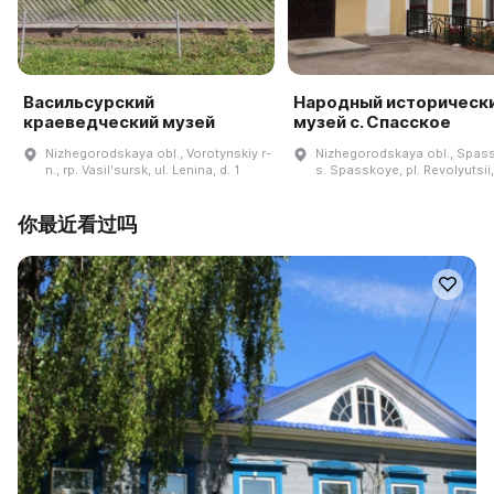
Васильсурский
Народный историческ
краеведческий музей
музей с. Спасское
Nizhegorodskaya obl., Vorotynskiy r-
Nizhegorodskaya obl., Spassk
n., rp. Vasilʹsursk, ul. Lenina, d. 1
s. Spasskoye, pl. Revolyutsii
你最近看过吗