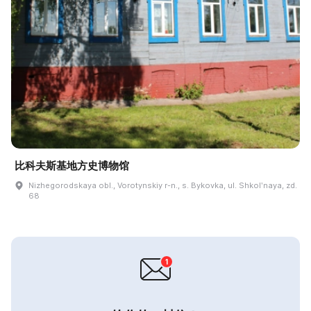
比科夫斯基地方史博物馆
Nizhegorodskaya obl., Vorotynskiy r-n., s. Bykovka, ul. Shkolʹnaya, zd.
68