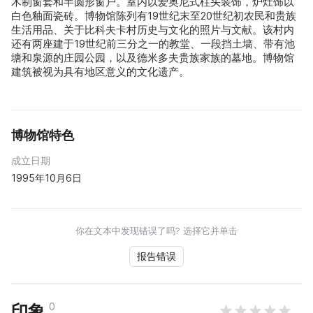
木制窗套和半圆形窗户。室内以爱奥尼式柱头装饰，炉灶饰以
白色釉面瓷砖。博物馆陈列有19世纪末至20世纪初农民和贵族
生活用品、关于比科夫卡村历史与文化的照片与文献。该村内
还有两座建于19世纪前三分之一的教堂、一段挡土墙、带有池
塘和泉源的庄园公园，以及德米多夫贵族家族的墓地。博物馆
建筑被视为具有地区意义的文化遗产。
博物馆特色
成立日期
1995年10月6日
你在文本中发现错误了吗? 选择它并单击
报告错误
0
印象