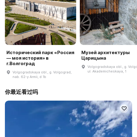
Исторический парк «Россия
Музей архитектуры
— моя история» в
Царицына
г.Волгоград
Volgogradskaya obl., g. Volg
ul. Akademicheskaya, 1
Volgogradskaya obl., g. Volgograd,
nab. 62-y Armii, d 1b
你最近看过吗