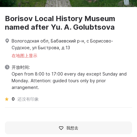
Borisov Local History Museum
named after Yu. A. Golubtsova
Вологодская обл, Бабаевский р-н, с Борисово-
Судское, ул Быстрова, д 13
在地图上显示
开放时间:
Open from 8:00 to 17:00 every day except Sunday and
Monday. Attention: guided tours only by prior
arrangement.
0
还没有印象
我想去