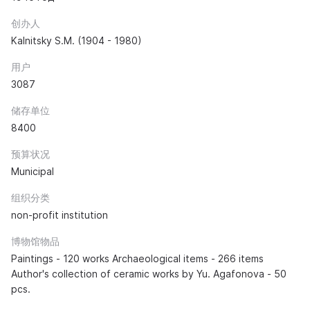
创办人
Kalnitsky S.M. (1904 - 1980)
用户
3087
储存单位
8400
预算状况
Municipal
组织分类
non-profit institution
博物馆物品
Paintings - 120 works Archaeological items - 266 items
Author's collection of ceramic works by Yu. Agafonova - 50
pcs.