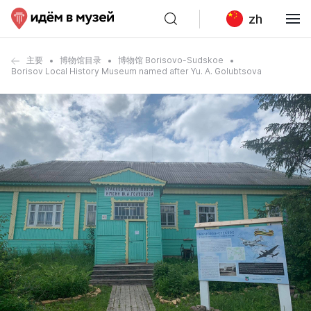
zh
主要
博物馆目录
博物馆 Borisovo-Sudskoe
Borisov Local History Museum named after Yu. A. Golubtsova