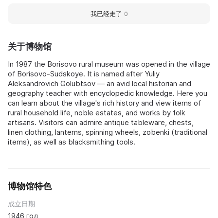
我已经走了
0
关于博物馆
In 1987 the Borisovo rural museum was opened in the village
of Borisovo-Sudskoye. It is named after Yuliy
Aleksandrovich Golubtsov — an avid local historian and
geography teacher with encyclopedic knowledge. Here you
can learn about the village's rich history and view items of
rural household life, noble estates, and works by folk
artisans. Visitors can admire antique tableware, chests,
linen clothing, lanterns, spinning wheels, zobenki (traditional
items), as well as blacksmithing tools.
博物馆特色
成立日期
1946 год