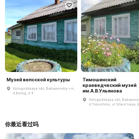
Музей вепсской культуры
Тимошинский
краеведческий музей
Vologodskaya obl, Babayevskiy r-n,
им.А.В.Ульянова
d Bereg, d 4
Vologodskaya obl, Babayevsk
d Timoshino, ul Shkolʹnaya, 
你最近看过吗