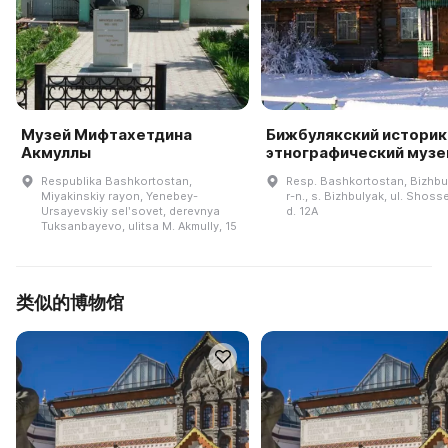
Музей Мифтахетдина
Бижбулякский историк
Акмуллы
этнографический музе
Respublika Bashkortostan,
Resp. Bashkortostan, Bizhbu
Miyakinskiy rayon, Yenebey-
r-n., s. Bizhbulyak, ul. Shos
Ursayevskiy selʹsovet, derevnya
d. 12A
Tuksanbayevo, ulitsa M. Akmully, 15
类似的博物馆