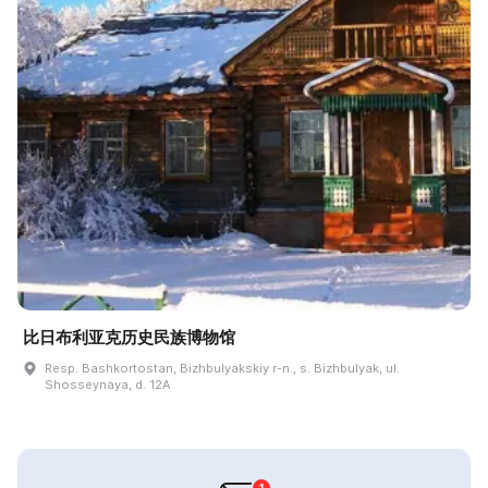
比日布利亚克历史民族博物馆
Resp. Bashkortostan, Bizhbulyakskiy r-n., s. Bizhbulyak, ul.
Shosseynaya, d. 12A