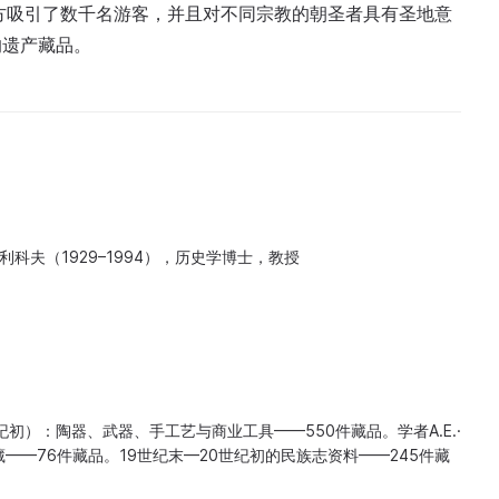
地方吸引了数千名游客，并且对不同宗教的朝圣者具有圣地意
的遗产藏品。
利科夫（1929–1994），历史学博士，教授
纪初）：陶器、武器、手工艺与商业工具——550件藏品。学者A.E.·
——76件藏品。19世纪末—20世纪初的民族志资料——245件藏
。