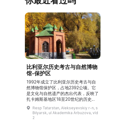
你最近看过吗
比利亚尔历史考古与自然博物
馆-保护区
1992年成立了比利亚尔历史考古与自
然博物馆保护区，占地2392公顷。它
是文化与自然遗产的杰出代表，反映了
扎卡姆斯基地区18至20世纪的历史进
程。这个地方吸引了数千名游客，并且
Resp Tatarstan, Alekseyevskiy r-n, s
对不同宗教的朝圣者具有圣地意义。它
Bilyarsk, ul Akademika Arbuzova, vld
是一个以科学普及为主的博物馆，拥有
2
丰富的遗产藏品。...