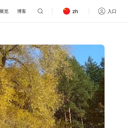
zh
展览
博客
入口