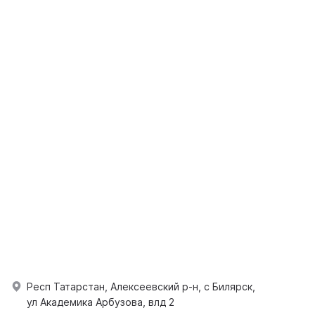
Респ Татарстан, Алексеевский р-н, с Билярск,
ул Академика Арбузова, влд 2