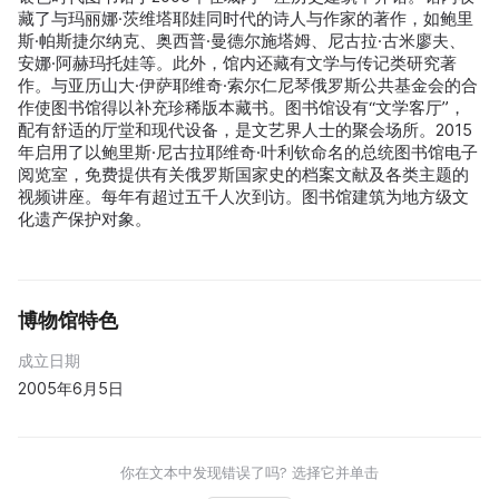
藏了与玛丽娜·茨维塔耶娃同时代的诗人与作家的著作，如鲍里
斯·帕斯捷尔纳克、奥西普·曼德尔施塔姆、尼古拉·古米廖夫、
安娜·阿赫玛托娃等。此外，馆内还藏有文学与传记类研究著
作。与亚历山大·伊萨耶维奇·索尔仁尼琴俄罗斯公共基金会的合
作使图书馆得以补充珍稀版本藏书。图书馆设有“文学客厅”，
配有舒适的厅堂和现代设备，是文艺界人士的聚会场所。2015
年启用了以鲍里斯·尼古拉耶维奇·叶利钦命名的总统图书馆电子
阅览室，免费提供有关俄罗斯国家史的档案文献及各类主题的
视频讲座。每年有超过五千人次到访。图书馆建筑为地方级文
化遗产保护对象。
博物馆特色
成立日期
2005年6月5日
你在文本中发现错误了吗? 选择它并单击