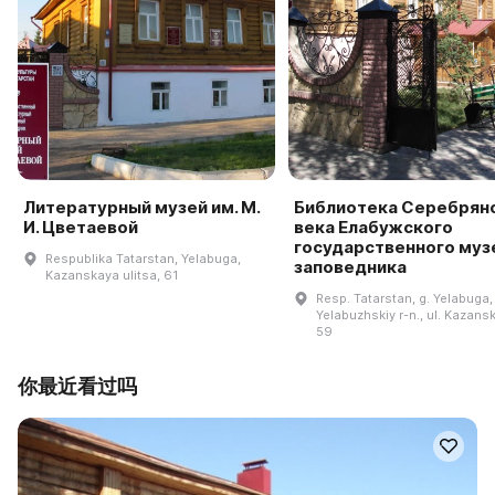
Литературный музей им. М.
Библиотека Серебрян
И. Цветаевой
века Елабужского
государственного муз
Respublika Tatarstan, Yelabuga,
заповедника
Kazanskaya ulitsa, 61
Resp. Tatarstan, g. Yelabuga,
Yelabuzhskiy r-n., ul. Kazansk
59
你最近看过吗