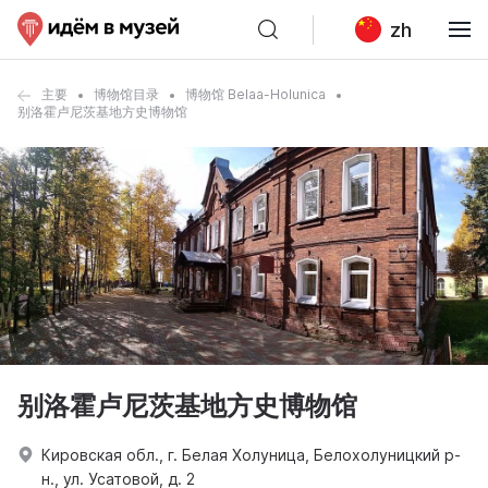
zh
主要
博物馆目录
博物馆 Belaa-Holunica
别洛霍卢尼茨基地方史博物馆
别洛霍卢尼茨基地方史博物馆
Кировская обл., г. Белая Холуница, Белохолуницкий р-
н., ул. Усатовой, д. 2