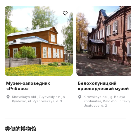
Музей-заповедник
Белохолуницкий
«Рябово»
краеведческий музей
Kirovskaya obl., Zuyevskiy r-n., s.
Kirovskaya obl., g. Belaya
Ryabovo, ul. Ryabovskaya, d. 3
Kholunitsa, Belokholunitskiy r
Usatovoy, d. 2
类似的博物馆