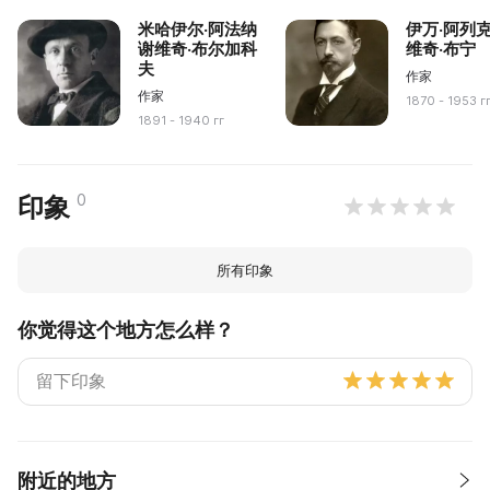
米哈伊尔·阿法纳
伊万·阿列
谢维奇·布尔加科
维奇·布宁
夫
作家
作家
1870 - 1953 г
1891 - 1940 гг
0
印象
所有印象
你觉得这个地方怎么样？
附近的地方