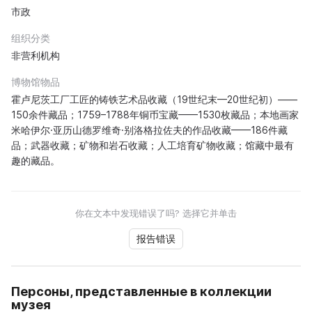
市政
组织分类
非营利机构
博物馆物品
霍卢尼茨工厂工匠的铸铁艺术品收藏（19世纪末—20世纪初）——
150余件藏品；1759–1788年铜币宝藏——1530枚藏品；本地画家
米哈伊尔·亚历山德罗维奇·别洛格拉佐夫的作品收藏——186件藏
品；武器收藏；矿物和岩石收藏；人工培育矿物收藏；馆藏中最有
趣的藏品。
你在文本中发现错误了吗? 选择它并单击
报告错误
Персоны, представленные в коллекции
музея