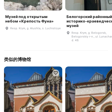
Музей под открытым
Белогорский районный
небом «Крепость Фуна»
историко-краеведчес
музей
Resp. Krym, g. Alushta, s. Luchistoye
Resp. Krym, g. Belogorsk,
Belogorskiy r-n., ul. Lunach
d. 48
类似的博物馆