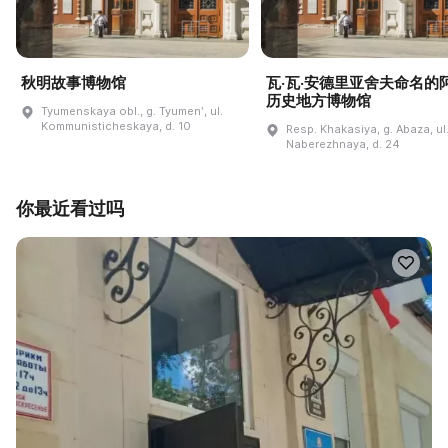
秋明故事博物馆
瓦·瓦·安德里亚舍夫命名的
历史地方博物馆
Tyumenskaya obl., g. Tyumenʹ, ul.
Kommunisticheskaya, d. 10
Resp. Khakasiya, g. Abaza, ul
Naberezhnaya, d. 24
你最近看过吗