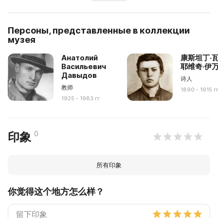
Персоны, представленные в коллекции
музея
Анатолий
康斯坦丁·
Васильевич
耶维奇·伊
Давыдов
诗人
教师
1890 - 1915 г
1925 - 1983 гг
0
印象
所有印象
你觉得这个地方怎么样？