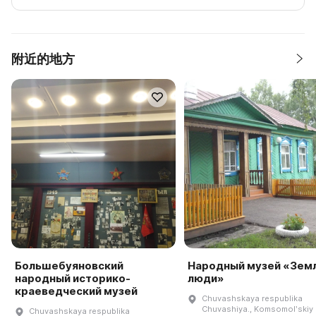
附近的地方
Большебуяновский
Народный музей «Земл
народный историко-
люди»
краеведческий музей
Chuvashskaya respublika
Chuvashiya., Komsomolʹskiy r
Chuvashskaya respublika