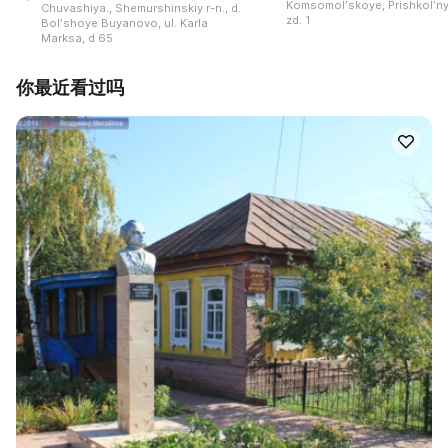
Komsomolʹskoye, Prishkolʹnyy
Chuvashiya., Shemurshinskiy r-n., d.
zd. 1
Bolʹshoye Buyanovo, ul. Karla
Marksa, d 65
你最近看过吗