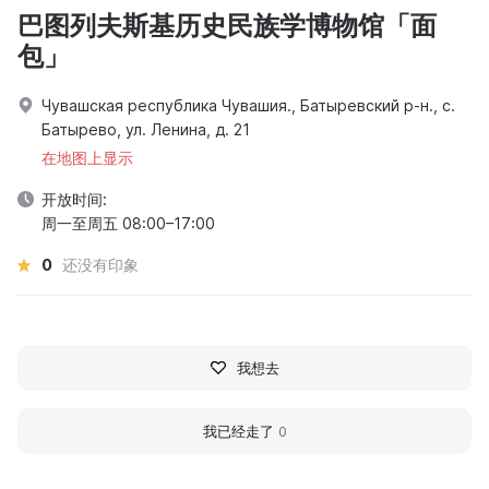
巴图列夫斯基历史民族学博物馆「面
包」
Чувашская республика Чувашия., Батыревский р-н., с.
Батырево, ул. Ленина, д. 21
在地图上显示
开放时间:
周一至周五 08:00–17:00
0
还没有印象
我想去
我已经走了
0