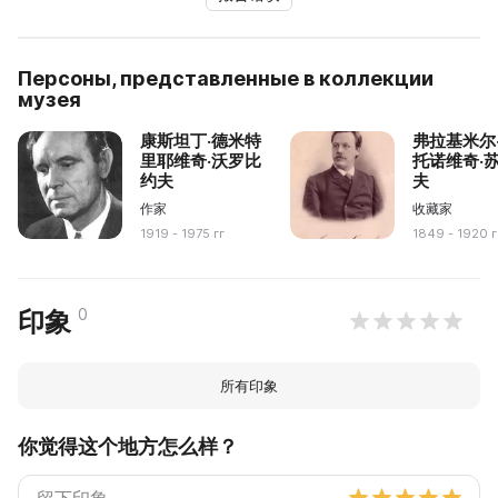
Персоны, представленные в коллекции
музея
康斯坦丁·德米特
弗拉基米尔
里耶维奇·沃罗比
托诺维奇·
约夫
夫
作家
收藏家
1919 - 1975 гг
1849 - 1920 г
0
印象
所有印象
你觉得这个地方怎么样？