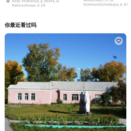
Abdulinskiy r-n., ul.
Resp. Khakasiya, g. Abaza, ul.
Kommunisticheskaya, d. 61
Naberezhnaya, d. 24
你最近看过吗