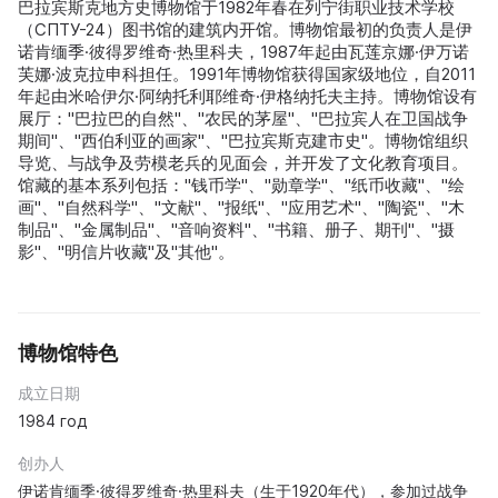
巴拉宾斯克地方史博物馆于1982年春在列宁街职业技术学校
（СПТУ-24）图书馆的建筑内开馆。博物馆最初的负责人是伊
诺肯缅季·彼得罗维奇·热里科夫，1987年起由瓦莲京娜·伊万诺
芙娜·波克拉申科担任。1991年博物馆获得国家级地位，自2011
年起由米哈伊尔·阿纳托利耶维奇·伊格纳托夫主持。博物馆设有
展厅："巴拉巴的自然"、"农民的茅屋"、"巴拉宾人在卫国战争
期间"、"西伯利亚的画家"、"巴拉宾斯克建市史"。博物馆组织
导览、与战争及劳模老兵的见面会，并开发了文化教育项目。
馆藏的基本系列包括："钱币学"、"勋章学"、"纸币收藏"、"绘
画"、"自然科学"、"文献"、"报纸"、"应用艺术"、"陶瓷"、"木
制品"、"金属制品"、"音响资料"、"书籍、册子、期刊"、"摄
影"、"明信片收藏"及"其他"。
博物馆特色
成立日期
1984 год
创办人
伊诺肯缅季·彼得罗维奇·热里科夫（生于1920年代），参加过战争