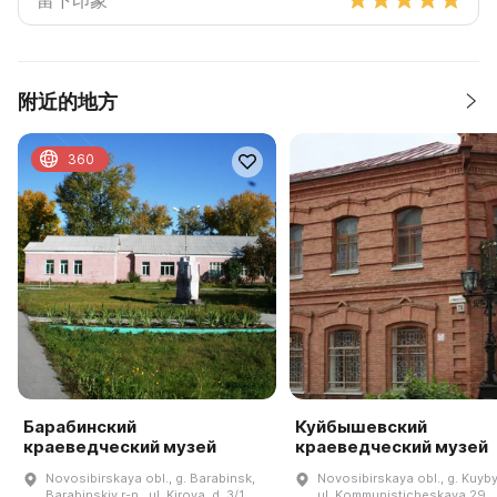
附近的地方
360
Барабинский
Куйбышевский
краеведческий музей
краеведческий музей
Novosibirskaya obl., g. Barabinsk,
Novosibirskaya obl., g. Kuyb
Barabinskiy r-n., ul. Kirova, d. 3/1
ul. Kommunisticheskaya,29