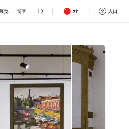
zh
展览
博客
入口