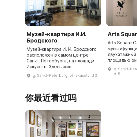
Музей-квартира И.И.
Arts Squar
Бродского
Arts Square Ga
мультифункц
Музей-квартира И. И. Бродского
двухэтажный
расположен в самом центре
площадью око
Санкт-Петербурга, на площади
галереи прох
Искусств. Здесь жил
g. Sankt-Pete
современных
выдающийся художник и ученик
d. 5
g. Sankt-Peterburg, pl. Iskusstv, d 3
художников и
И. Е. Репина И. И. Бродский в
мастеров жи
последние 15 лет своей жизни. В
194 ...
你最近看过吗