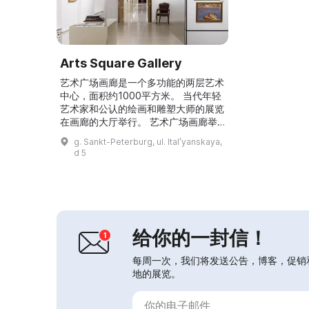
Arts Square Gallery
艺术广场画廊是一个多功能的两层艺术
中心，面积约1000平方米。 当代年轻
艺术家和公认的绘画和雕塑大师的展览
在画廊的大厅举行。 艺术广场画廊举
办教育讲座、公开讲座、音乐会、电影
g. Sankt-Peterburg, ul. Italʹyanskaya,
放映等活动. 俄罗斯美术馆收藏了20-
d 5
21世纪的俄罗斯艺术。 俄罗斯芭蕾舞
画廊位于Italianskaya St.，5，伟大的
俄罗斯芭蕾舞演员Anna Pavlova在20
世纪初居住的地方。 在艺术广场画廊
的二楼–纪念空...
给你的一封信！
每周一次，我们将发送公告，博客，促销
地的展览。