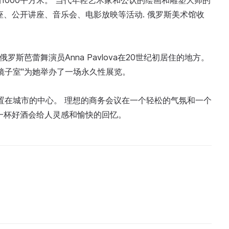
1000平方米。 当代年轻艺术家和公认的绘画和雕塑大师的
座、公开讲座、音乐会、电影放映等活动. 俄罗斯美术馆收
大的俄罗斯芭蕾舞演员Anna Pavlova在20世纪初居住的地方。
镜子室"为她举办了一场永久性展览。
置在城市的中心。 理想的商务会议在一个轻松的气氛和一个
一杯好酒会给人灵感和愉快的回忆。