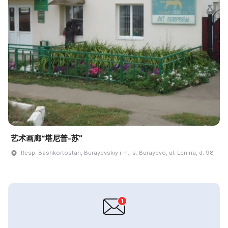
艺术画廊“塔尼普-苏”
Resp. Bashkortostan, Burayevskiy r-n., s. Burayevo, ul. Lenina, d. 98