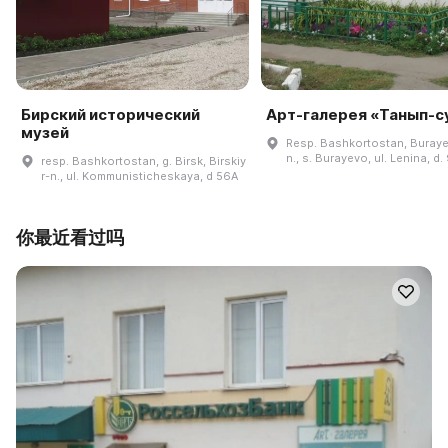
Бирский исторический
Арт-галерея «Танып-с
музей
Resp. Bashkortostan, Buraye
n., s. Burayevo, ul. Lenina, d.
resp. Bashkortostan, g. Birsk, Birskiy
r-n., ul. Kommunisticheskaya, d 56A
你最近看过吗